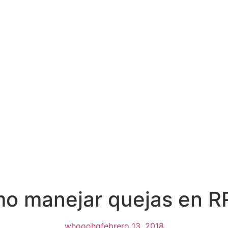
ómo manejar quejas en 
whooohq
febrero 13, 2018