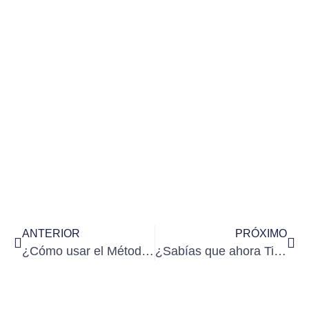
ANTERIOR
PRÓXIMO
¿Cómo usar el Método Persona de forma efectiva para tu estratégia de Marketing?
¿Sabías que ahora TikTok también es para empresas?