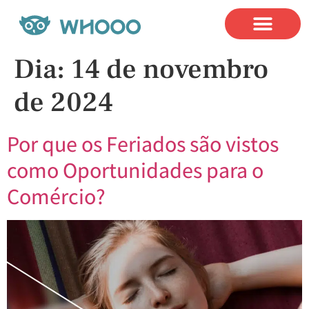
Nosso
Dia:
14 de novembro
de 2024
Por que os Feriados são vistos
como Oportunidades para o
Comércio?