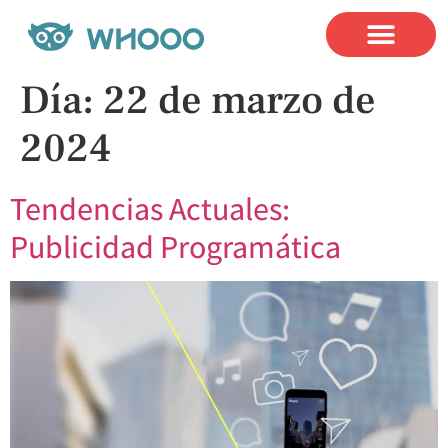
Casos de É
Día:
22 de marzo de
2024
Tendencias Actuales:
Publicidad Programática